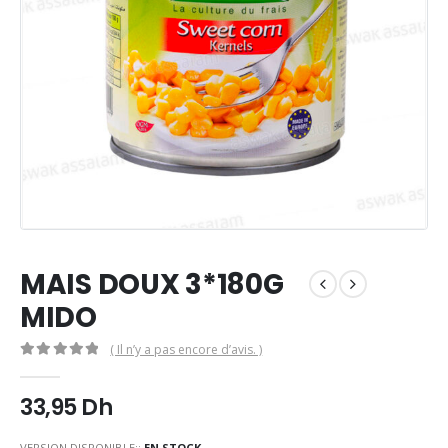
MAIS DOUX 3*180G
MIDO
( Il n’y a pas encore d’avis. )
0
Sur 5
33,95
Dh
VERSION DISPONIBLE::
EN STOCK