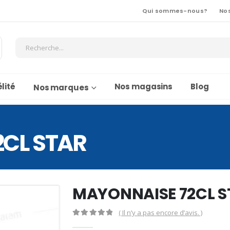
Qui sommes-nous?
No
lité
Nos magasins
Blog
Nos marques
CL STAR
MAYONNAISE 72CL S
( Il n’y a pas encore d’avis. )
0
Sur 5