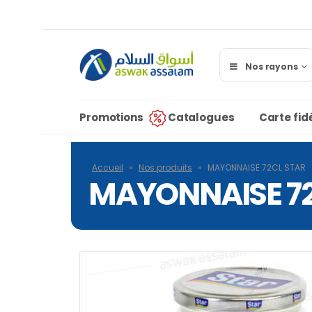
Nos rayons
Promotions
Catalogues
Carte fidé
Accueil
»
Nos produits
»
MAYONNAISE 72CL STAR
MAYONNAISE 72