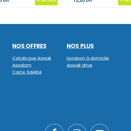
20
Dh
12,20
Dh
DETAILS
DET
NOS OFFRES
NOS PLUS
Catalogue Aswak
Livraison à domicile
Assalam
Aswak drive
Carte fidélité