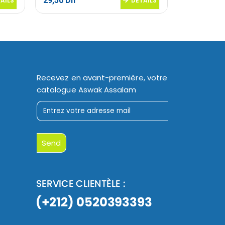
29,50
Dh
44,70
Dh
AILS
DETAILS
Recevez en avant-première, votre
catalogue Aswak Assalam