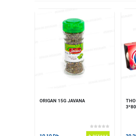
ICHA
ORIGAN 15G JAVANA
THO
3*8
0
sur 5
0
sur 5