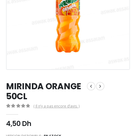
MIRINDA ORANGE
50CL
( Il n’y a pas encore d’avis. )
0
Sur 5
4,50
Dh
VERSION DISPONIBLE::
EN STOCK