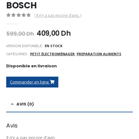
BOSCH
( Il n’y a pas encore d’avis. )
0
Sur 5
Le
Le
409,00
Dh
599,00
Dh
prix
prix
initial
actuel
VERSION DISPONIBLE::
EN STOCK
était :
est :
CATÉGORIES :
PETIT ÉLECTROMÉNAGER
,
PREPARATION ALIMENTS
599,00 Dh.
409,00 Dh.
Disponible en livraison
Commander en ligne
AVIS (0)
Avis
Il n’y a pas encore d’avis.