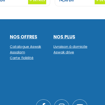
0
Dh
14,50
Dh
DETAILS
DET
NOS OFFRES
NOS PLUS
Catalogue Aswak
Livraison à domicile
Assalam
Aswak drive
Carte fidélité