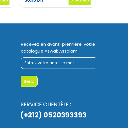
30,95
Dh
25,95
Dh
AILS
DETAILS
Recevez en avant-première, votre
catalogue Aswak Assalam