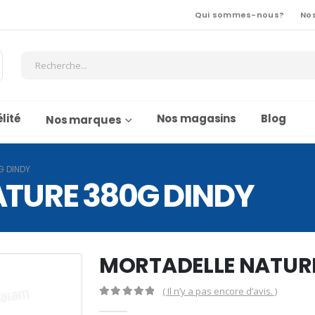
Qui sommes-nous?
No
lité
Nos magasins
Blog
Nos marques
G DINDY
TURE 380G DINDY
MORTADELLE NATURE
( Il n’y a pas encore d’avis. )
0
Sur 5