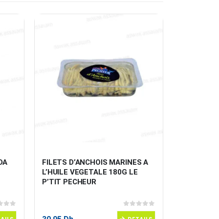
DA
FILETS D’ANCHOIS MARINES A 
TARTINADE
L’HUILE VEGETALE 180G LE 
125G LA 
P’TIT PECHEUR
 5
0
sur 5