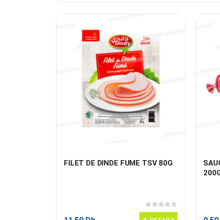
 TRIPACK 
FILET DE DINDE FUME TSV 80G
SAU
200
0
sur 5
0
sur 5