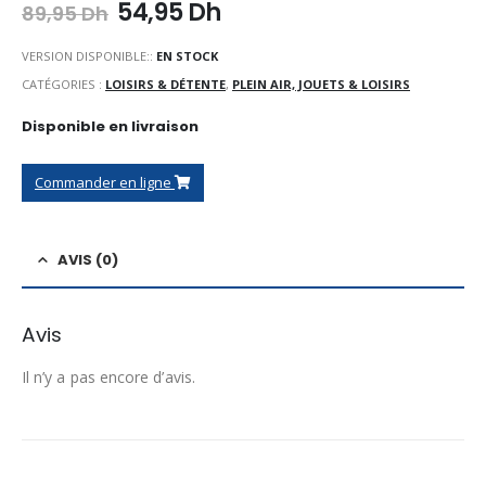
Le
Le
54,95
Dh
89,95
Dh
prix
prix
initial
actuel
VERSION DISPONIBLE::
EN STOCK
était :
est :
CATÉGORIES :
LOISIRS & DÉTENTE
,
PLEIN AIR, JOUETS & LOISIRS
89,95 Dh.
54,95 Dh.
Disponible en livraison
Commander en ligne
AVIS (0)
Avis
Il n’y a pas encore d’avis.