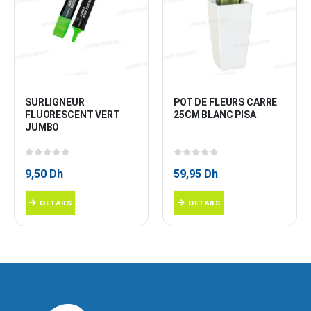
SURLIGNEUR 
POT DE FLEURS CARRE 
FLUORESCENT VERT 
25CM BLANC PISA
JUMBO
0
sur 5
0
sur 5
9,50
Dh
59,95
Dh
DETAILS
DETAILS