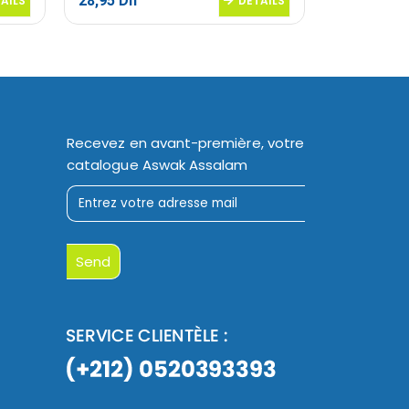
28,95
Dh
24,95
Dh
AILS
DETAILS
Recevez en avant-première, votre
catalogue Aswak Assalam