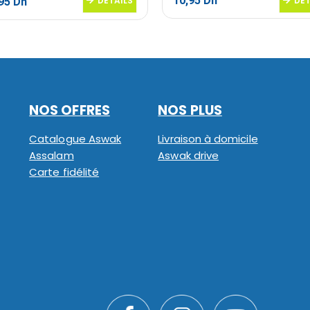
10,95
Dh
Le
DETAILS
DET
,95
Dh
prix
al
actuel
 :
est :
95 Dh.
149,95 Dh.
NOS OFFRES
NOS PLUS
Catalogue Aswak
Livraison à domicile
Assalam
Aswak drive
Carte fidélité