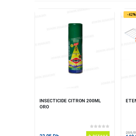
-42%
 1,5KG 
INSECTICIDE CITRON 200ML 
ETEN
ORO
0
sur 5
0
sur 5
259,