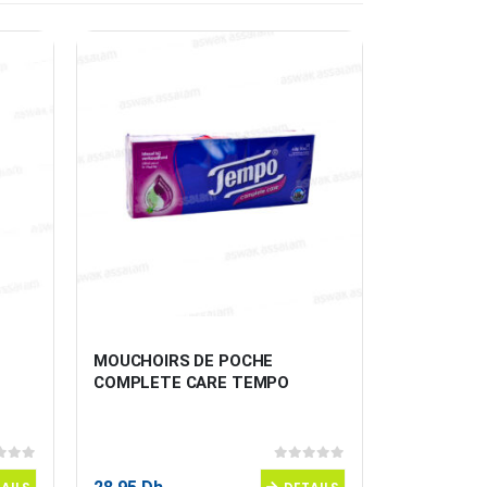
 
MOUCHOIRS DE POCHE 
LOT DE 2 
COMPLETE CARE TEMPO
+ EAU DE 
 5
0
sur 5