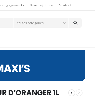
s engagements
Nous rejoindre
Contact
toutes catégories
MAXI’S
UR D’ORANGER 1L