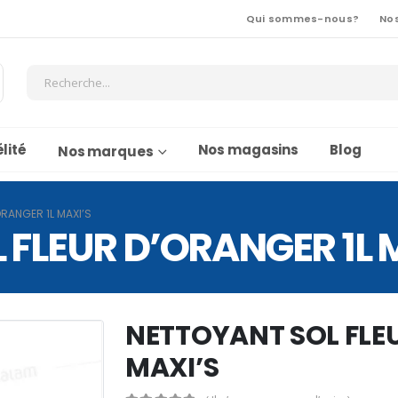
Qui sommes-nous?
No
lité
Nos magasins
Blog
Nos marques
RANGER 1L MAXI’S
FLEUR D’ORANGER 1L 
NETTOYANT SOL FLE
MAXI’S