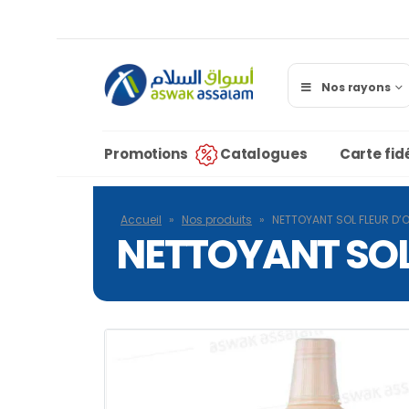
Nos rayons
Promotions
Catalogues
Carte fidé
Accueil
»
Nos produits
»
NETTOYANT SOL FLEUR D’O
NETTOYANT SOL 