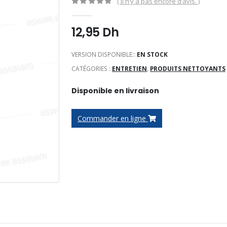
( Il n’y a pas encore d’avis. )
0
Sur 5
12,95
Dh
VERSION DISPONIBLE::
EN STOCK
CATÉGORIES :
ENTRETIEN
,
PRODUITS NETTOYANTS
Disponible en livraison
Commander en ligne