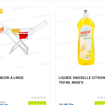
DOIR A LINGE
LIQUIDE VAISSELLE CITRON 
750 ML MAXI’S
0
sur 5
0
sur
95
Dh