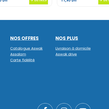
25
Dh
11,95
Dh
DETAILS
DET
NOS OFFRES
NOS PLUS
Catalogue Aswak
Livraison à domicile
Assalam
Aswak drive
Carte fidélité