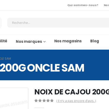
Qui sommes-nous?
No
lité
Nos magasins
Blog
Nos marques
CLE SAM
 200G ONCLE SAM
NOIX DE CAJOU 200
( Il n’y a pas encore d’avis. )
0
Sur 5