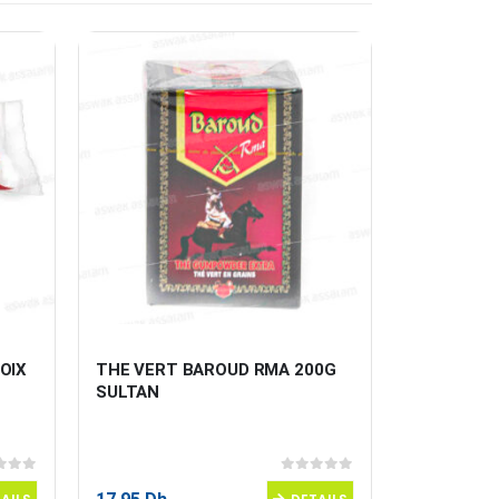
OIX 
THE VERT BAROUD RMA 200G 
SUCRE CRI
SULTAN
 5
0
sur 5