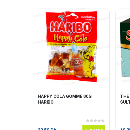
OUR 
HAPPY COLA GOMME 80G 
THE
MOIS ET 
HARIBO
SUL
0
sur 5
0
sur 5