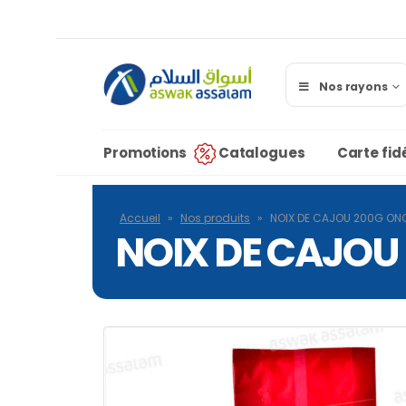
Nos rayons
Promotions
Catalogues
Carte fidé
Accueil
»
Nos produits
»
NOIX DE CAJOU 200G ON
NOIX DE CAJOU