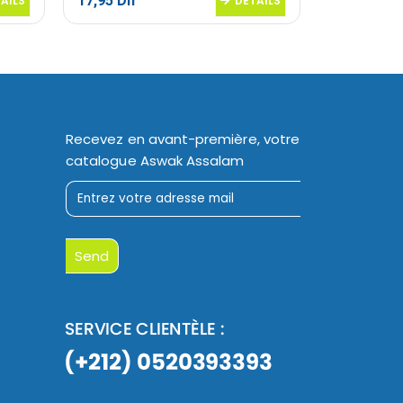
17,95
Dh
16,20
Dh
AILS
DETAILS
Recevez en avant-première, votre
catalogue Aswak Assalam