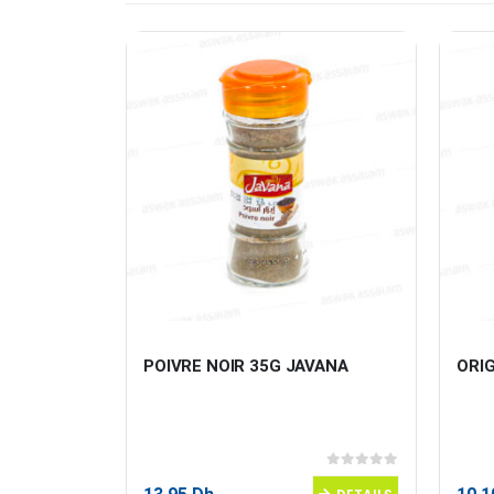
 500G 
POIVRE NOIR 35G JAVANA
ORI
0
sur 5
0
sur 5