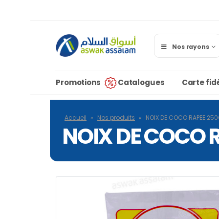
Nos rayons
Promotions
Catalogues
Carte fidé
Accueil
»
Nos produits
»
NOIX DE COCO RAPEE 25
NOIX DE COCO 