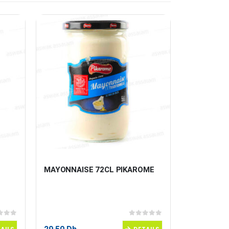
 
MAYONNAISE 72CL PIKAROME
CALAMARS 
VEGETALE 
 5
0
sur 5