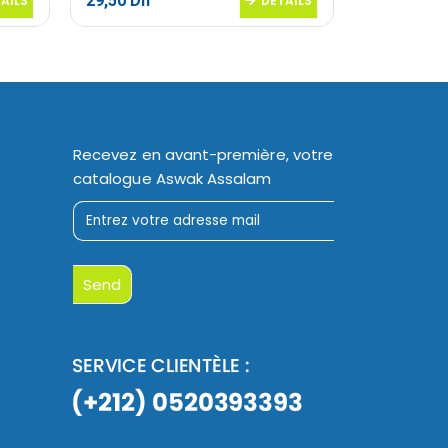
29,50
Dh
36,20
Dh
AILS
DETAILS
Recevez en avant-première, votre
catalogue Aswak Assalam