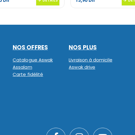
10
Dh
13,90
Dh
DETAILS
DET
NOS OFFRES
NOS PLUS
Catalogue Aswak
Livraison à domicile
Assalam
Aswak drive
Carte fidélité