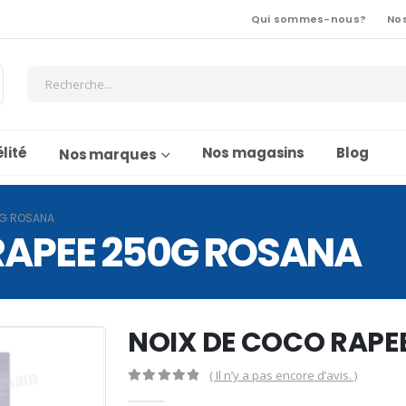
Qui sommes-nous?
No
lité
Nos magasins
Blog
Nos marques
0G ROSANA
RAPEE 250G ROSANA
NOIX DE COCO RAPE
( Il n’y a pas encore d’avis. )
0
Sur 5