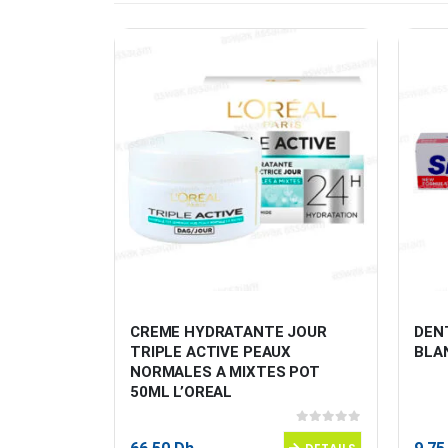
DRA 
CREME HYDRATANTE JOUR 
DEN
N EXPERT 
TRIPLE ACTIVE PEAUX 
BLA
NORMALES A MIXTES POT 
50ML L’OREAL
0
sur 5
0
sur 5