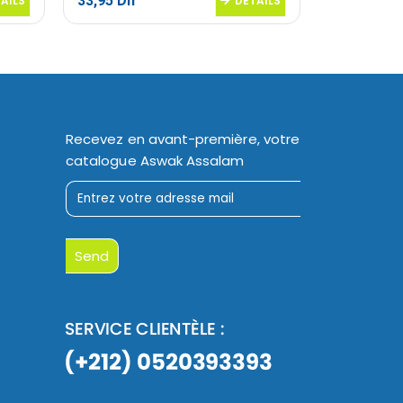
33,95
Dh
106,95
Dh
AILS
DETAILS
Recevez en avant-première, votre
catalogue Aswak Assalam