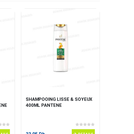
SHAMPOOING LISSE & SOYEUX 
COLORATI
ENE
400ML PANTENE
CHOCOLAT
L’OREAL
 5
0
sur 5