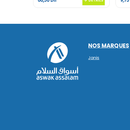
66,50
Dh
9,7
DETAILS
DETAILS
NOS MARQUES
Janis