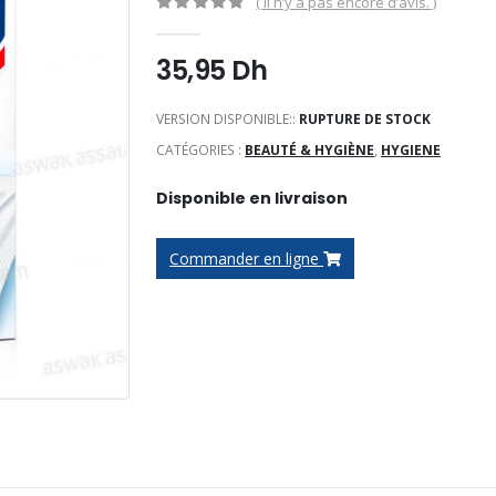
( Il n’y a pas encore d’avis. )
0
Sur 5
35,95
Dh
VERSION DISPONIBLE::
RUPTURE DE STOCK
CATÉGORIES :
BEAUTÉ & HYGIÈNE
,
HYGIENE
Disponible en livraison
Commander en ligne