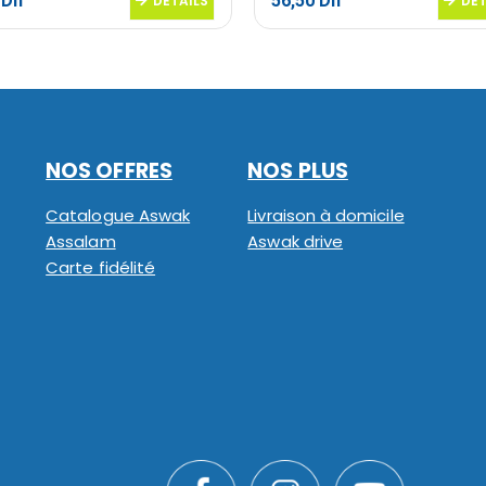
5
Dh
56,50
Dh
DETAILS
DET
NOS OFFRES
NOS PLUS
Catalogue Aswak
Livraison à domicile
Assalam
Aswak drive
Carte fidélité