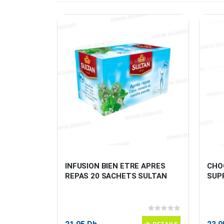
S AU BLE 
INFUSION BIEN ETRE APRES 
CHO
REPAS 20 SACHETS SULTAN
SUP
0
sur 5
0
sur 5