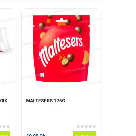
OIX 
MALTESERS 175G
BONBONS 
 5
0
sur 5