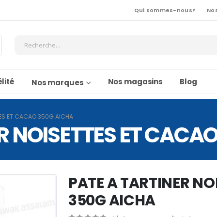
Qui sommes-nous?
No
lité
Nos magasins
Blog
Nos marques
TES ET CACAO 350G AICHA
R NOISETTES ET CACA
PATE A TARTINER NO
350G AICHA