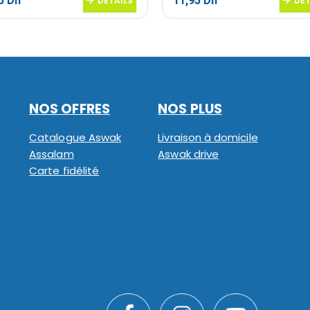
95
Dh
11,95
Dh
DETAILS
DET
NOS OFFRES
NOS PLUS
Catalogue Aswak
Livraison à domicile
Assalam
Aswak drive
Carte fidélité