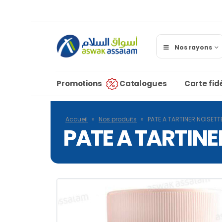
Nos rayons
Promotions
Catalogues
Carte fidé
Accueil
»
Nos produits
»
PATE A TARTINER NOISET
PATE A TARTINE