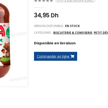
( Il n’y a pas encore d’avis. )
0
Sur 5
34,95
Dh
VERSION DISPONIBLE::
EN STOCK
CATÉGORIES :
BISCUITERIE & CONFISERIE
,
PETIT DÉ
Disponible en livraison
Commander en ligne