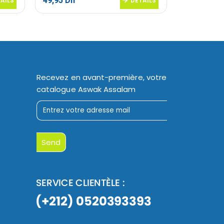
49,95
Dh
20,50
Dh
AILS
DETAILS
Recevez en avant-première, votre
catalogue Aswak Assalam