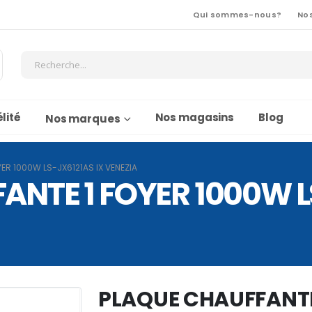
Qui sommes-nous?
No
lité
Nos magasins
Blog
Nos marques
ER 1000W LS-JX6121AS IX VENEZIA
NTE 1 FOYER 1000W L
PLAQUE CHAUFFANTE