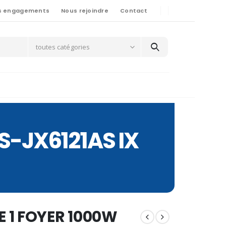
s engagements
Nous rejoindre
Contact
toutes catégories
S-JX6121AS IX
 1 FOYER 1000W