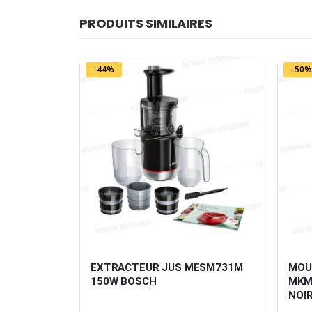
PRODUITS SIMILAIRES
-44%
-50%
GALEXIA 
EXTRACTEUR JUS MESM731M 
MOUL
150W BOSCH
MKM
NOI