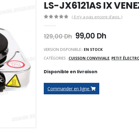
LS-JX6121AS IX VENE
( Il n’y a pas encore d’avis. )
0
Sur 5
Le
Le
99,00
Dh
129,00
Dh
prix
prix
initial
actuel
VERSION DISPONIBLE::
EN STOCK
était :
est :
CATÉGORIES :
CUISSON CONVIVIALE
,
PETIT ÉLECT
129,00 Dh.
99,00 Dh
Disponible en livraison
Commander en ligne