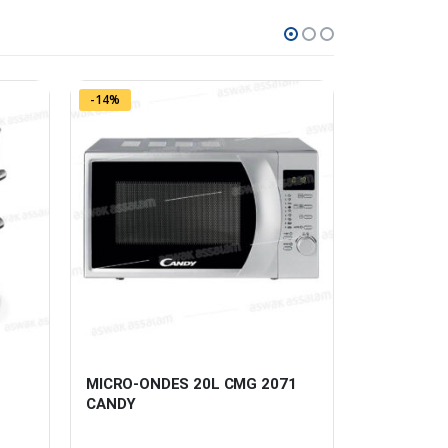
-14%
 
MICRO-ONDES 20L CMG 2071 
VENTILAT
CANDY
BABEL TO
TAURUS