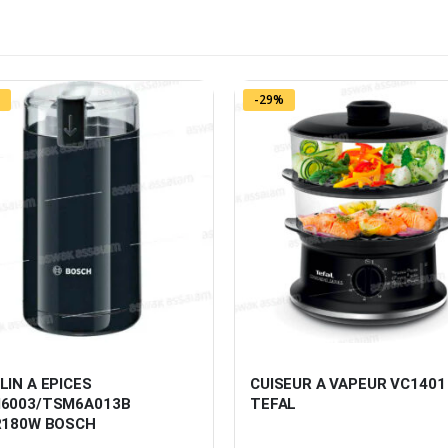
-29%
IN A EPICES 
CUISEUR A VAPEUR VC1401
6003/TSM6A013B 
TEFAL
R180W BOSCH