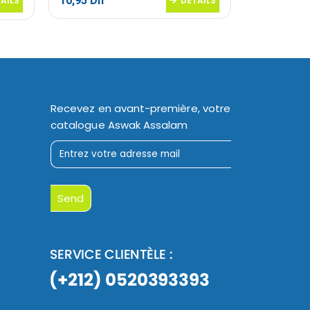
10,95
Dh
AILS
DETAILS
Le
139,95
Dh
prix
initial
était :
199,95 Dh.
Recevez en avant-première, votre
catalogue Aswak Assalam