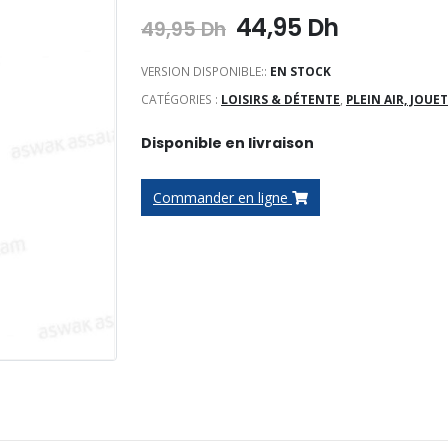
Le
Le
44,95
Dh
49,95
Dh
prix
prix
initial
actuel
VERSION DISPONIBLE::
EN STOCK
était :
est :
CATÉGORIES :
LOISIRS & DÉTENTE
,
PLEIN AIR, JOUET
49,95 Dh.
44,95 Dh.
Disponible en livraison
Commander en ligne