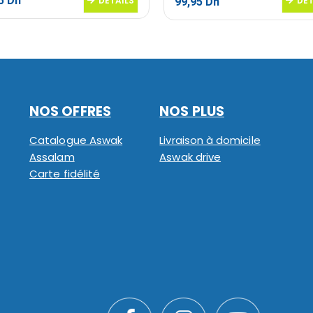
95
Dh
DETAILS
Le
Le
DET
99,95
Dh
prix
prix
initial
actuel
était :
est :
149,95 Dh.
99,95 Dh.
NOS OFFRES
NOS PLUS
Catalogue Aswak
Livraison à domicile
Assalam
Aswak drive
Carte fidélité