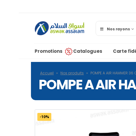
Nos rayons
Promotions
Catalogues
Carte fidé
Accueil
»
Nos produits
»
POMPE A AIR HAMMER 36
POMPE A AIR H
-10%