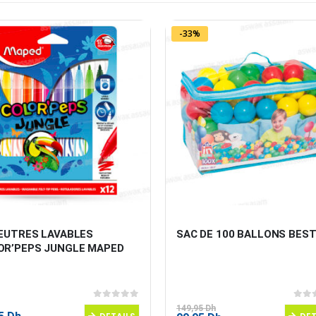
-33%
FEUTRES LAVABLES 
SAC DE 100 BALLONS BES
OR’PEPS JUNGLE MAPED
0
sur 5
0
sur
149,95
Dh