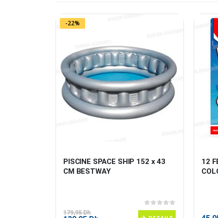
-22%
RFOREES 
PISCINE SPACE SHIP 152 x 43 
12 
GES ANCOR
CM BESTWAY
COL
0
sur 5
0
sur 5
179,95
Dh