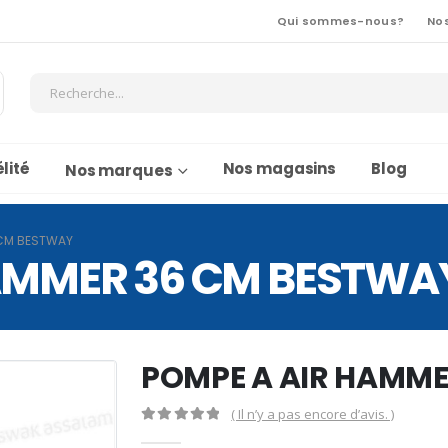
Qui sommes-nous?
No
lité
Nos magasins
Blog
Nos marques
 CM BESTWAY
AMMER 36 CM BESTWA
POMPE A AIR HAMME
( Il n’y a pas encore d’avis. )
0
Sur 5