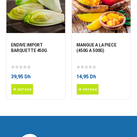
ENDIVE IMPORT 
MANGUE A LA PIECE  
BARQUETTE 450G
(450G A 500G)
0
sur 5
0
sur 5
39,95
Dh
14,95
Dh
DETAILS
DETAILS