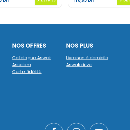
95
Dh
110,95
Dh
DETAILS
DET
NOS OFFRES
NOS PLUS
Catalogue Aswak
Livraison à domicile
Assalam
Aswak drive
Carte fidélité