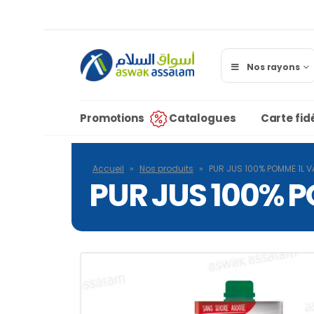
Nos rayons
Promotions
Catalogues
Carte fidé
Accueil
»
Nos produits
»
PUR JUS 100% POMME 1L V
PUR JUS 100% 