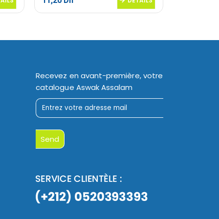
11,20
Dh
16,50
Dh
AILS
DETAILS
Recevez en avant-première, votre
catalogue Aswak Assalam