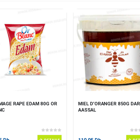
MAGE RAPE EDAM 80G OR 
MIEL D’ORANGER 850G DAR
NC
AASSAL
0
sur 5
0
sur