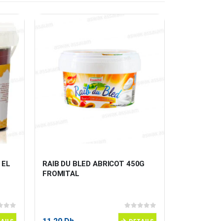
 EL 
RAIB DU BLED ABRICOT 450G 
NECTAR 10
FROMITAL
VITAMINES
JUVER DI
 5
0
sur 5