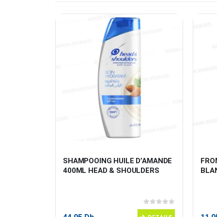
AU 850G 
SHAMPOOING HUILE D’AMANDE 
FRO
400ML HEAD & SHOULDERS
BLA
0
sur 5
0
sur 5