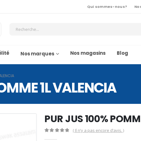
Qui sommes-nous?
No
lité
Nos magasins
Blog
Nos marques
ALENCIA
POMME 1L VALENCIA
PUR JUS 100% POMME
( Il n’y a pas encore d’avis. )
0
Sur 5