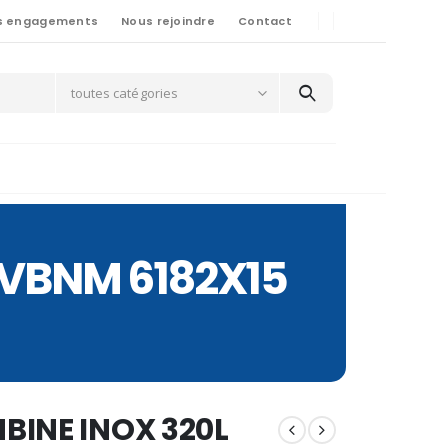
s engagements
Nous rejoindre
Contact
toutes catégories
CVBNM 6182X15
BINE INOX 320L