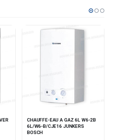
-24%
VER 
CHAUFFE-EAU A GAZ 6L W6-2B 
MACHINE A
6L/W6-B/CJE16 JUNKERS 
AUTOMATIQ
BOSCH
FFWS 723