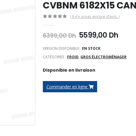
CVBNM 6182X15 CA
( Il n’y a pas encore d’avis. )
0
Sur 5
Le
Le
5599,00
Dh
6399,00
Dh
prix
prix
initial
actu
VERSION DISPONIBLE::
EN STOCK
était :
est :
CATÉGORIES :
FROID
,
GROS ÉLECTROMÉNAGER
6399,00 Dh.
5599
Disponible en livraison
Commander en ligne