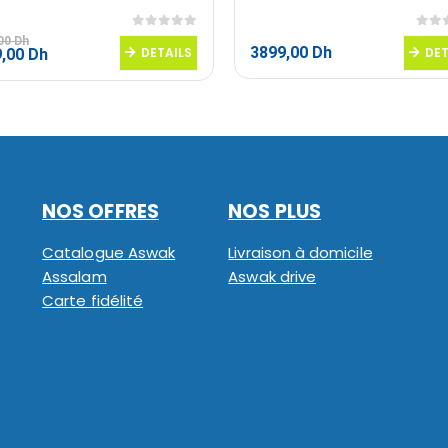
0
sur 5
0
sur
,00
Dh
3899,00
Dh
Le
DETAILS
DET
9,00
Dh
prix
al
actuel
 :
est :
,00 Dh.
4499,00 Dh.
NOS OFFRES
NOS PLUS
Catalogue Aswak
Livraison à domicile
Assalam
Aswak drive
Carte fidélité