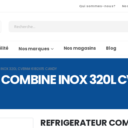
Qui sommes-nous?
No
lité
Nos magasins
Blog
Nos marques
 INOX 320L CVBNM 6182X15 CANDY
 COMBINE INOX 320L 
REFRIGERATEUR COM