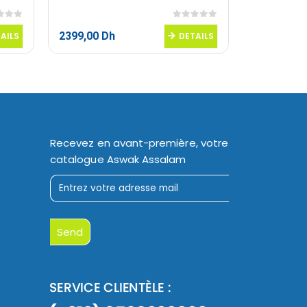
 5
0
sur 5
4999,00
Dh
2399,00
Dh
AILS
DETAILS
Le
3799,00
D
prix
initial
était :
4999,00 Dh
Recevez en avant-première, votre
catalogue Aswak Assalam