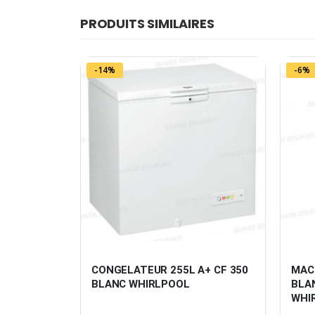
PRODUITS SIMILAIRES
-14%
-6%
0x60CM 
CONGELATEUR 255L A+ CF 350 
MAC
5060-DGL-
BLANC WHIRLPOOL
BLA
WHI