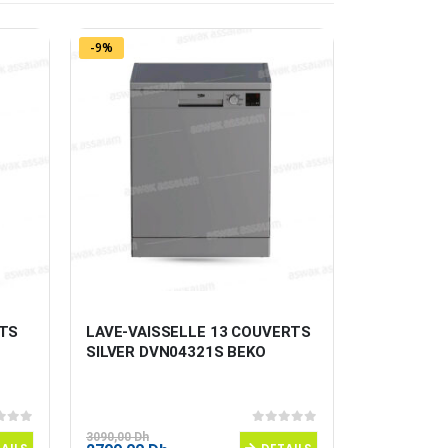
-9%
-11%
TS 
LAVE-VAISSELLE 13 COUVERTS 
LAVE-VAIS
 
SILVER DVN04321S BEKO
INOX WFE
 5
0
sur 5
3090,00
Dh
4399,00
Dh