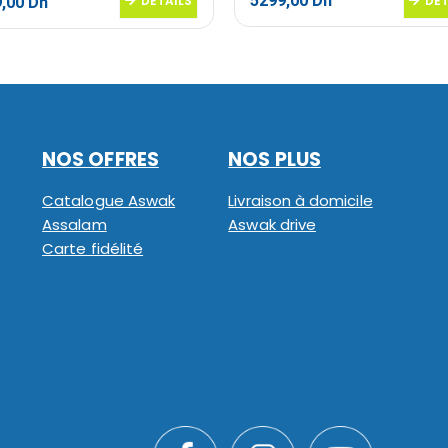
5299,00
Dh
Le
DETAILS
DET
9,00
Dh
prix
al
actuel
 :
est :
,00 Dh.
3799,00 Dh.
NOS OFFRES
NOS PLUS
Catalogue Aswak
Livraison à domicile
Assalam
Aswak drive
Carte fidélité