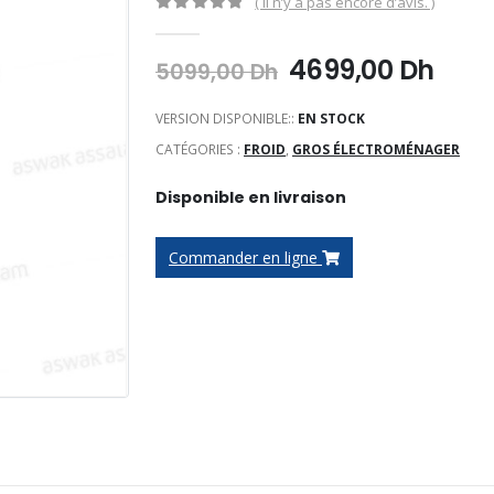
( Il n’y a pas encore d’avis. )
0
Sur 5
Le
Le
4699,00
Dh
5099,00
Dh
prix
prix
initial
actu
VERSION DISPONIBLE::
EN STOCK
était :
est :
CATÉGORIES :
FROID
,
GROS ÉLECTROMÉNAGER
5099,00 Dh.
4699
Disponible en livraison
Commander en ligne