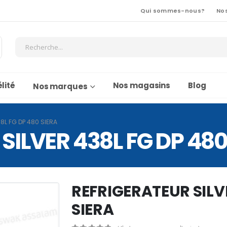
Qui sommes-nous?
No
lité
Nos magasins
Blog
Nos marques
8L FG DP 480 SIERA
SILVER 438L FG DP 480
REFRIGERATEUR SILV
SIERA