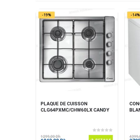
-19%
-14%
 A SILVER 
PLAQUE DE CUISSON 
CONG
CLG64PXMC/CHW60LX CANDY
BLA
0
sur 5
0
sur 5
1299,00
Dh
4399