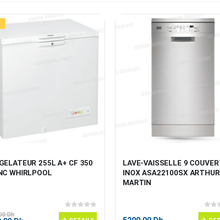
ELATEUR 255L A+ CF 350 
LAVE-VAISSELLE 9 COUVER
NC WHIRLPOOL
INOX ASA22100SX ARTHUR
MARTIN
0
sur 5
0
sur
,00
Dh