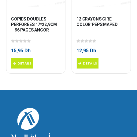
COPIES DOUBLES 
12 CRAYONS CIRE 
PERFOREES 17*22,9CM 
COLOR’PEPS MAPED
– 96 PAGES ANCOR
0
sur 5
0
sur 5
15,95
Dh
12,95
Dh
DETAILS
DETAILS