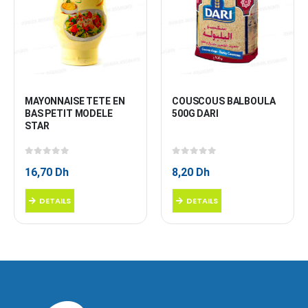
MAYONNAISE TETE EN 
COUSCOUS BALBOULA 
BAS PETIT MODELE 
500G DARI
STAR
0
sur 5
0
sur 5
16,70
Dh
8,20
Dh
DETAILS
DETAILS