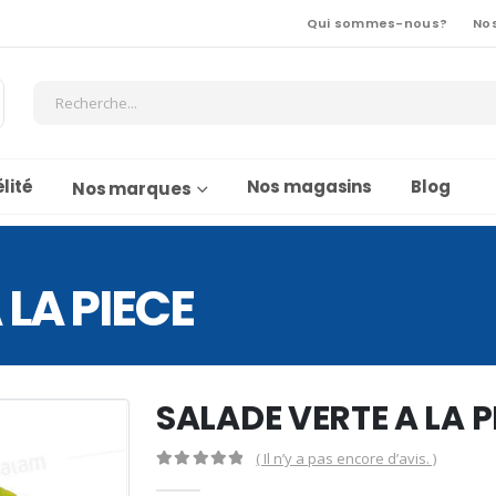
Qui sommes-nous?
No
lité
Nos magasins
Blog
Nos marques
 LA PIECE
SALADE VERTE A LA P
( Il n’y a pas encore d’avis. )
0
Sur 5