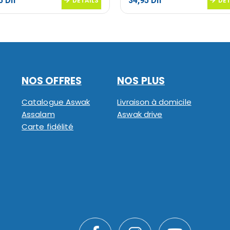
95
Dh
34,95
Dh
DETAILS
DET
NOS OFFRES
NOS PLUS
Catalogue Aswak
Livraison à domicile
Assalam
Aswak drive
Carte fidélité