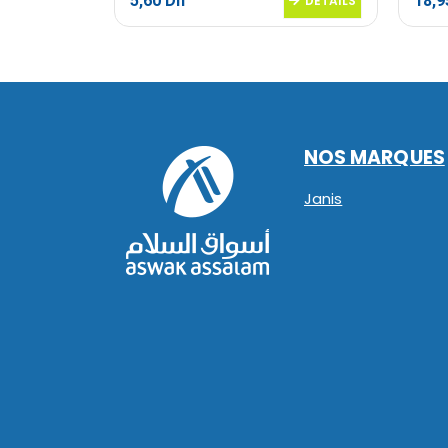
5,60
Dh
18,
DETAILS
DETAILS
NOS MARQUES
Janis