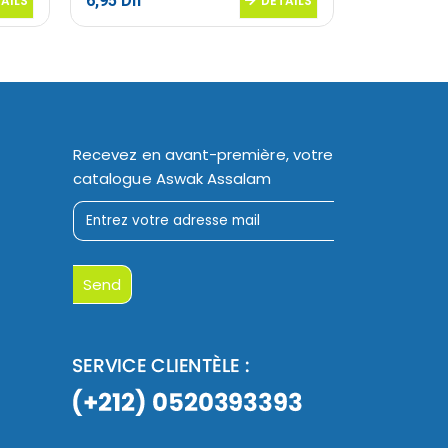
6,95
Dh
16,95
Dh
AILS
DETAILS
Recevez en avant-première, votre
catalogue Aswak Assalam