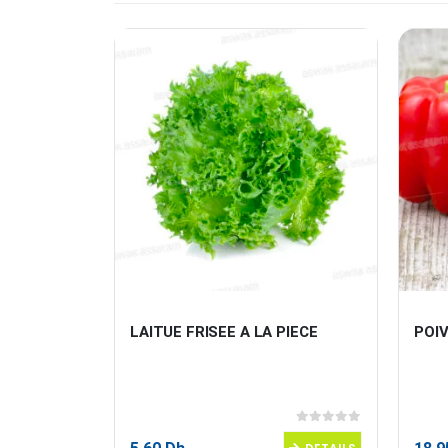
ORT 1KG
LAITUE FRISEE A LA PIECE
POI
0
sur 5
0
sur 5