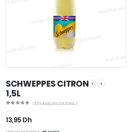
SCHWEPPES CITRON
1,5L
( Il n’y a pas encore d’avis. )
0
Sur 5
13,95
Dh
VERSION DISPONIBLE::
EN STOCK