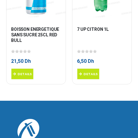
BOISSON ENERGETIQUE 
7 UP CITRON 1L
SANS SUCRE 25CL RED 
BULL
0
sur 5
0
sur 5
21,50
Dh
6,50
Dh
DETAILS
DETAILS