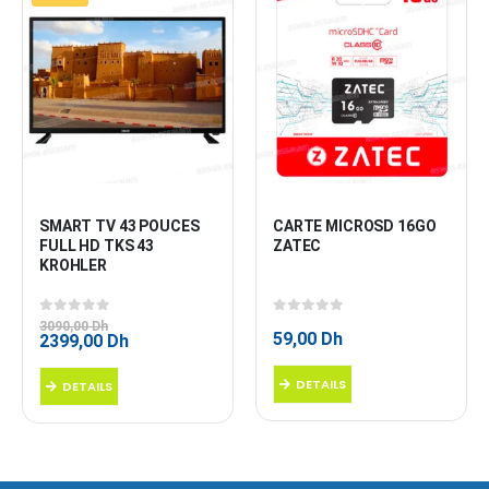
SMART TV 43 POUCES 
CARTE MICROSD 16GO 
FULL HD TKS 43 
ZATEC
KROHLER
0
sur 5
0
sur 5
3090,00
Dh
59,00
Dh
Le
Le
2399,00
Dh
prix
prix
initial
actuel
DETAILS
DETAILS
était :
est :
3090,00 Dh.
2399,00 Dh.