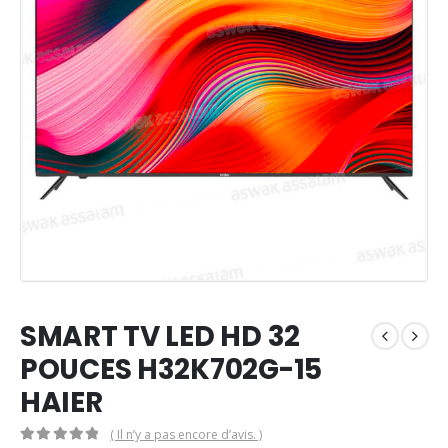
SMART TV LED HD 32
POUCES H32K702G-15
HAIER
( Il n’y a pas encore d’avis. )