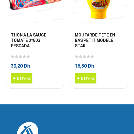
THON A LA SAUCE 
MOUTARDE TETE EN 
TOMATE 3*80G 
BAS PETIT MODELE 
PESCADA
STAR
0
sur 5
0
sur 5
30,20
Dh
16,50
Dh
DETAILS
DETAILS