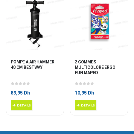
POMPE A AIR HAMMER 
2 GOMMES 
48 CM BESTWAY
MULTICOLORE ERGO 
FUN MAPED
0
sur 5
0
sur 5
89,95
Dh
10,95
Dh
DETAILS
DETAILS