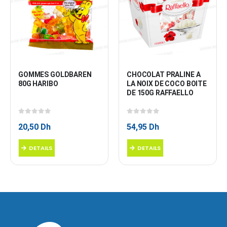
GOMMES GOLDBAREN 
CHOCOLAT PRALINE A 
80G HARIBO
LA NOIX DE COCO BOITE 
DE 150G RAFFAELLO
0
sur 5
0
sur 5
20,50
Dh
54,95
Dh
DETAILS
DETAILS