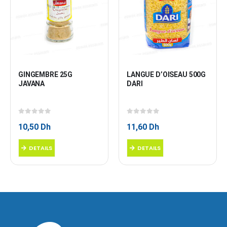
GINGEMBRE 25G 
LANGUE D’OISEAU 500G 
JAVANA
DARI
0
sur 5
0
sur 5
10,50
Dh
11,60
Dh
DETAILS
DETAILS