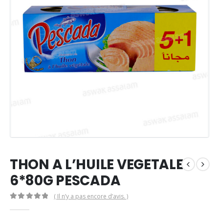
THON A L’HUILE VEGETALE
6*80G PESCADA
( Il n’y a pas encore d’avis. )
0
Sur 5