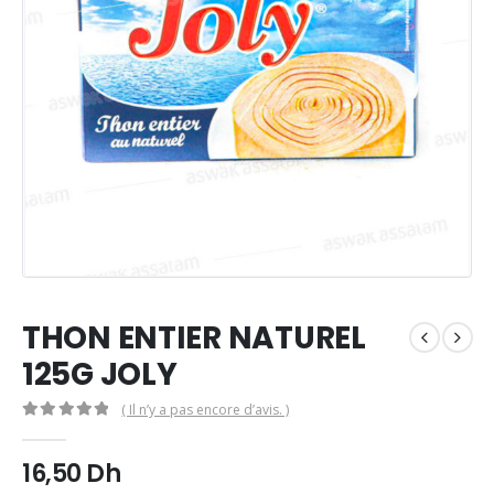
THON ENTIER NATUREL
125G JOLY
( Il n’y a pas encore d’avis. )
0
Sur 5
16,50
Dh