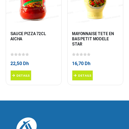
SAUCE PIZZA 72CL 
MAYONNAISE TETE EN 
AICHA
BAS PETIT MODELE 
STAR
0
sur 5
0
sur 5
22,50
Dh
16,70
Dh
DETAILS
DETAILS