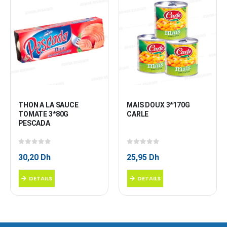
THON A LA SAUCE 
MAIS DOUX 3*170G 
TOMATE 3*80G 
CARLE
PESCADA
0
sur 5
0
sur 5
30,20
Dh
25,95
Dh
DETAILS
DETAILS