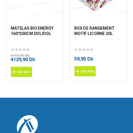
MATELAS BIO ENERGY 
BOX DE RANGEMENT 
160*200CM DOLIDOL
MOTIF LICORNE 20L
0
sur 5
0
sur 5
6169,90
Dh
59,95
Dh
Le
Le
4129,90
Dh
prix
prix
initial
actuel
DETAILS
DETAILS
était :
est :
6169,90 Dh.
4129,90 Dh.