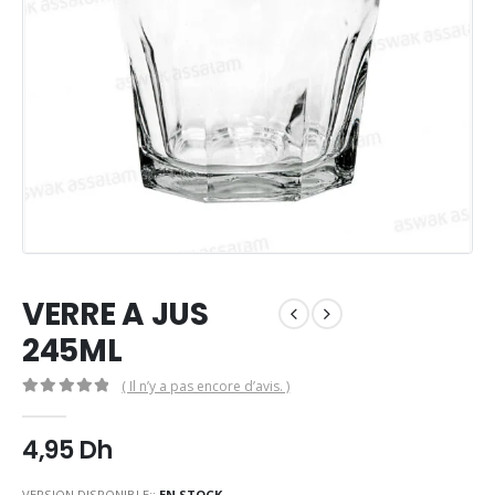
VERRE A JUS
245ML
( Il n’y a pas encore d’avis. )
0
Sur 5
4,95
Dh
VERSION DISPONIBLE::
EN STOCK