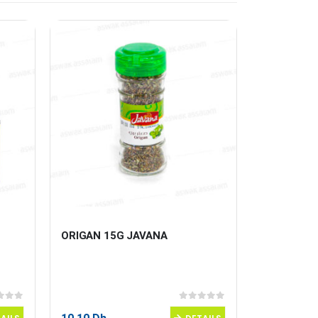
ORIGAN 15G JAVANA
LINGUINE 
 5
0
sur 5