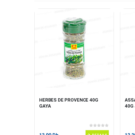
ETALE 
HERBES DE PROVENCE 40G 
ASS
GAYA
40G
0
sur 5
0
sur 5