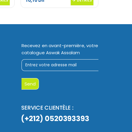
10,10
Dh
21,20
Dh
AILS
DETAILS
Recevez en avant-première, votre
catalogue Aswak Assalam