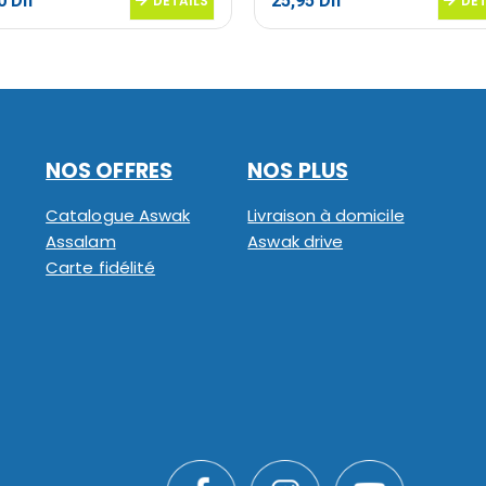
20
Dh
25,95
Dh
DETAILS
DET
NOS OFFRES
NOS PLUS
Catalogue Aswak
Livraison à domicile
Assalam
Aswak drive
Carte fidélité