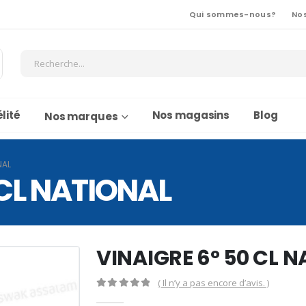
Qui sommes-nous?
No
lité
Nos magasins
Blog
Nos marques
NAL
 CL NATIONAL
VINAIGRE 6° 50 CL 
( Il n’y a pas encore d’avis. )
0
Sur 5