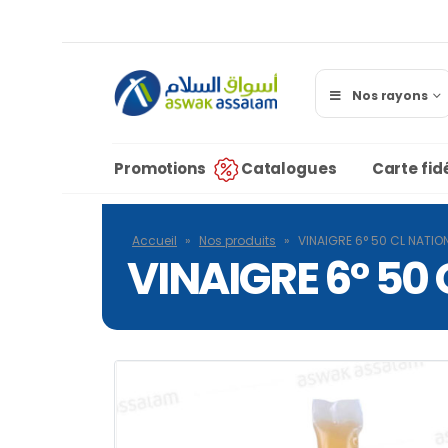
Nos rayons
Promotions
Catalogues
Carte fidé
Accueil
»
Nos produits
»
VINAIGRE 6° 50 CL NATIO
VINAIGRE 6° 50