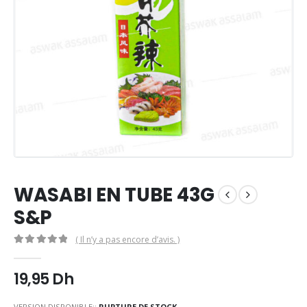
WASABI EN TUBE 43G
S&P
( Il n’y a pas encore d’avis. )
0
Sur 5
19,95
Dh
VERSION DISPONIBLE::
RUPTURE DE STOCK