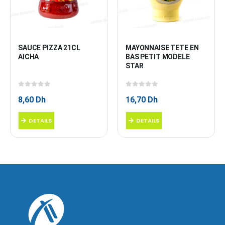
SAUCE PIZZA 21CL 
MAYONNAISE TETE EN 
AICHA
BAS PETIT MODELE 
STAR
0
sur 5
0
sur 5
8,60
Dh
16,70
Dh
DETAILS
DETAILS