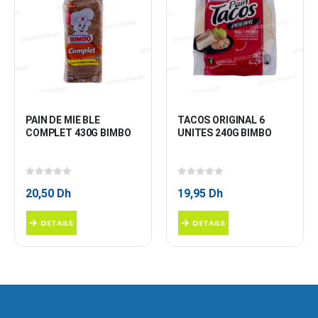
PAIN DE MIE BLE 
TACOS ORIGINAL 6 
COMPLET 430G BIMBO
UNITES 240G BIMBO
0
sur 5
0
sur 5
20,50
Dh
19,95
Dh
DETAILS
DETAILS