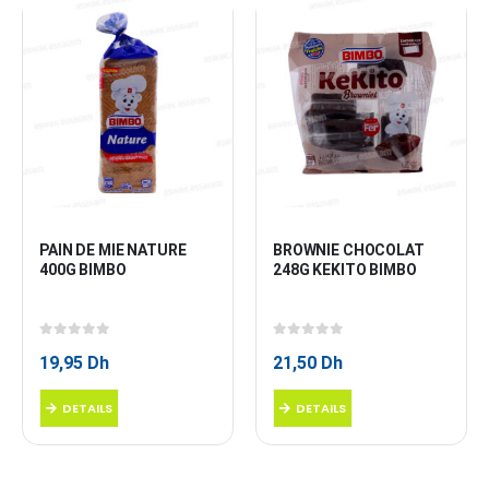
PAIN DE MIE NATURE 
BROWNIE CHOCOLAT 
400G BIMBO
248G KEKITO BIMBO
0
sur 5
0
sur 5
19,95
Dh
21,50
Dh
DETAILS
DETAILS