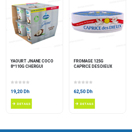
YAOURT JNANE COCO 
FROMAGE 125G 
8*110G CHERGUI
CAPRICE DES DIEUX
0
sur 5
0
sur 5
19,20
Dh
62,50
Dh
DETAILS
DETAILS