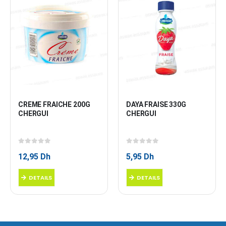
CREME FRAICHE 200G 
DAYA FRAISE 330G 
CHERGUI
CHERGUI
0
sur 5
0
sur 5
12,95
Dh
5,95
Dh
DETAILS
DETAILS