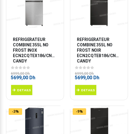
REFRIGERATEUR 
REFRIGERATEUR 
COMBINE 355L NO 
COMBINE 355L NO 
FROST INOX 
FROST NOIR 
ECN2CQTEX186/CNCQ2T618EXMA 
ECN2CQTEB186/CNCQ2T618
CANDY
CANDY
0
sur 5
0
sur 5
6999,00
Dh
6999,00
Dh
Le
Le
Le
Le
5699,00
Dh
5699,00
Dh
prix
prix
prix
prix
initial
actuel
initial
actuel
DETAILS
DETAILS
était :
est :
était :
est :
6999,00 Dh.
5699,00 Dh.
6999,00 Dh.
5699,00 Dh.
-3%
-9%