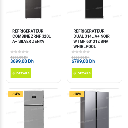
REFRIGERATEUR 
REFRIGERATEUR 
COMBINE ZRNF 320L 
DUAL 314L A+ NOIR 
A+ SILVER ZENYA
WTMF 601312 BNA 
WHIRLPOOL
0
sur 5
0
sur 5
4299,00
Dh
6999,00
Dh
Le
Le
Le
Le
3699,00
Dh
6799,00
Dh
prix
prix
prix
prix
initial
actuel
initial
actuel
DETAILS
DETAILS
était :
est :
était :
est :
4299,00 Dh.
3699,00 Dh.
6999,00 Dh.
6799,00 Dh.
-14%
-18%