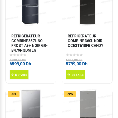
REFRIGERATEUR 
REFRIGERATEUR 
COMBINE 357L NO 
COMBINE 360L NOIR 
FROST A++ NOIR GR-
CCE3T618FB CANDY
B479NQDM LG
0
sur 5
0
sur 5
6790,00
Dh
6399,00
Dh
Le
Le
Le
Le
6599,00
Dh
5799,00
Dh
prix
prix
prix
prix
initial
actuel
initial
actuel
DETAILS
DETAILS
était :
est :
était :
est :
6790,00 Dh.
6599,00 Dh.
6399,00 Dh.
5799,00 Dh.
-8%
-9%