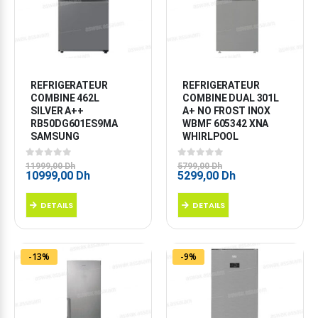
REFRIGERATEUR 
REFRIGERATEUR 
COMBINE 462L 
COMBINE DUAL 301L 
SILVER A++ 
A+ NO FROST INOX 
RB50DG601ES9MA 
WBMF 605342 XNA 
SAMSUNG
WHIRLPOOL
0
sur 5
0
sur 5
11999,00
Dh
5799,00
Dh
Le
Le
Le
Le
10999,00
Dh
5299,00
Dh
prix
prix
prix
prix
initial
actuel
initial
actuel
DETAILS
DETAILS
était :
est :
était :
est :
11999,00 Dh.
10999,00 Dh.
5799,00 Dh.
5299,00 Dh.
-13%
-9%