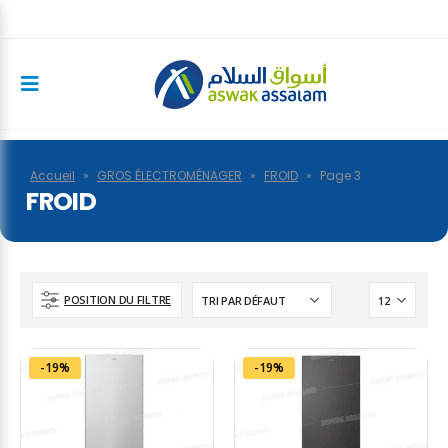
Accueil
»
GROS ÉLECTROMÉNAGER
»
FROID
»
Page 3
FROID
POSITION DU FILTRE
-19%
-19%