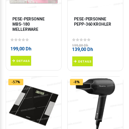
PESE-PERSONNE 
PESE-PERSONNE 
MBS-180 
PEPP-360 KROHLER
MELLERWARE
0
sur 5
0
sur 5
199,00
Dh
199,00
Dh
Le
Le
139,00
Dh
prix
prix
initial
actuel
DETAILS
DETAILS
était :
est :
199,00 Dh.
139,00 Dh.
-57%
-8%