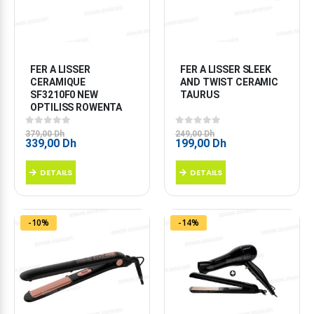
FER A LISSER 
FER A LISSER SLEEK 
CERAMIQUE 
AND TWIST CERAMIC 
SF3210F0 NEW 
TAURUS
OPTILISS ROWENTA
0
sur 5
0
sur 5
379,00
Dh
249,00
Dh
Le
Le
Le
Le
339,00
Dh
199,00
Dh
prix
prix
prix
prix
initial
actuel
initial
actuel
DETAILS
DETAILS
était :
est :
était :
est :
379,00 Dh.
339,00 Dh.
249,00 Dh.
199,00 Dh.
-10%
-14%