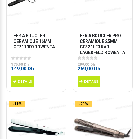
FER A BOUCLER 
FER A BOUCLER PRO 
CERAMIQUE 16MM 
CERAMIQUE 25MM 
CF2119F0 ROWENTA
CF321LF0 KARL 
LAGERFELD ROWENTA
0
sur 5
0
sur 5
179,00
Dh
299,00
Dh
Le
Le
Le
Le
149,00
Dh
269,00
Dh
prix
prix
prix
prix
initial
actuel
initial
actuel
DETAILS
DETAILS
était :
est :
était :
est :
179,00 Dh.
149,00 Dh.
299,00 Dh.
269,00 Dh.
-11%
-20%