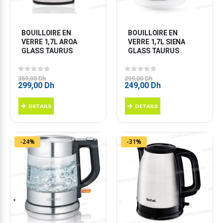
BOUILLOIRE EN 
BOUILLOIRE EN 
VERRE 1,7L AROA 
VERRE 1,7L SIENA 
GLASS TAURUS
GLASS TAURUS
0
sur 5
0
sur 5
359,00
Dh
299,00
Dh
Le
Le
Le
Le
299,00
Dh
249,00
Dh
prix
prix
prix
prix
initial
actuel
initial
actuel
DETAILS
DETAILS
était :
est :
était :
est :
359,00 Dh.
299,00 Dh.
299,00 Dh.
249,00 Dh.
-24%
-31%