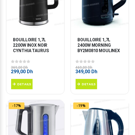
BOUILLOIRE 1,7L 
BOUILLOIRE 1,7L 
2200W INOX NOIR 
2400W MORNING 
CYNTHIA TAURUS
BY2M0810 MOULINEX
0
sur 5
0
sur 5
369,00
Dh
469,00
Dh
Le
Le
Le
Le
299,00
Dh
349,00
Dh
prix
prix
prix
prix
initial
actuel
initial
actuel
DETAILS
DETAILS
était :
est :
était :
est :
369,00 Dh.
299,00 Dh.
469,00 Dh.
349,00 Dh.
-17%
-19%