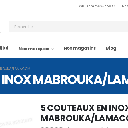
Qui sommes-nous?
No
lité
Nos magasins
Blog
Nos marques
ABROUKA/LAMACOM
N INOX MABROUKA/L
5 COUTEAUX EN INO
MABROUKA/LAMAC