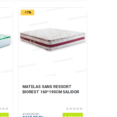
-17%
MATELAS SANS RESSORT 
COCOTTE 
BIOREST 160*190CM SALIDOR
 5
0
sur 5
4199,90
Dh