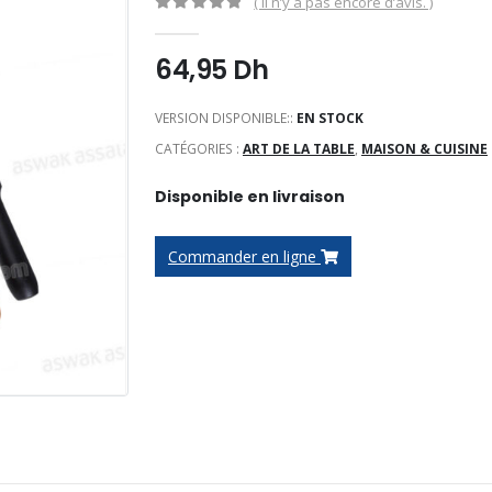
( Il n’y a pas encore d’avis. )
0
Sur 5
64,95
Dh
VERSION DISPONIBLE::
EN STOCK
CATÉGORIES :
ART DE LA TABLE
,
MAISON & CUISINE
Disponible en livraison
Commander en ligne