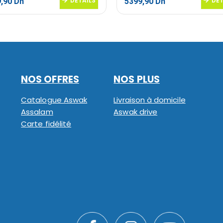
Le
DETAILS
Le
Le
DET
9,90
Dh
5399,90
Dh
prix
prix
prix
al
actuel
initial
actuel
 :
est :
était :
est :
,90 Dh.
2749,90 Dh.
7629,90 Dh.
5399,90 Dh.
NOS OFFRES
NOS PLUS
Catalogue Aswak
Livraison à domicile
Assalam
Aswak drive
Carte fidélité