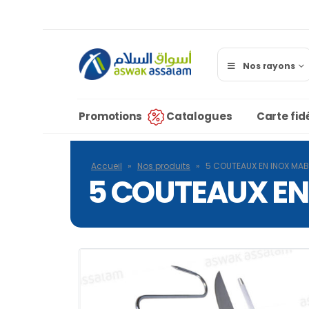
Nos rayons
Promotions
Catalogues
Carte fidé
Accueil
»
Nos produits
»
5 COUTEAUX EN INOX M
5 COUTEAUX E