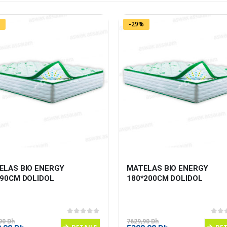
-29%
ELAS BIO ENERGY 
MATELAS BIO ENERGY 
190CM DOLIDOL
180*200CM DOLIDOL
0
sur 5
0
sur
,90
Dh
7629,90
Dh