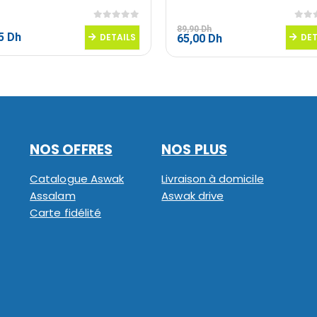
0
sur 5
0
sur
89,90
Dh
95
Dh
DETAILS
Le
Le
DET
65,00
Dh
prix
prix
initial
actuel
était :
est :
89,90 Dh.
65,00 Dh.
NOS OFFRES
NOS PLUS
Catalogue Aswak
Livraison à domicile
Assalam
Aswak drive
Carte fidélité