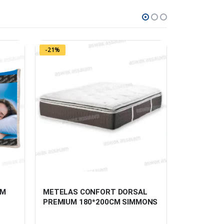
-21%
-33%
M 
METELAS CONFORT DORSAL 
MATELAS 
PREMIUM 180*200CM SIMMONS
160*200C