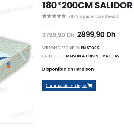
180*200CM SALIDOR
( Il n’y a pas encore d’avis. )
0
Sur 5
Le
Le
2899,90
Dh
3799,90
Dh
prix
prix
initial
actu
VERSION DISPONIBLE::
EN STOCK
était :
est :
CATÉGORIES :
MAISON & CUISINE
,
MATELAS
3799,90 Dh.
2899,
Disponible en livraison
Commander en ligne