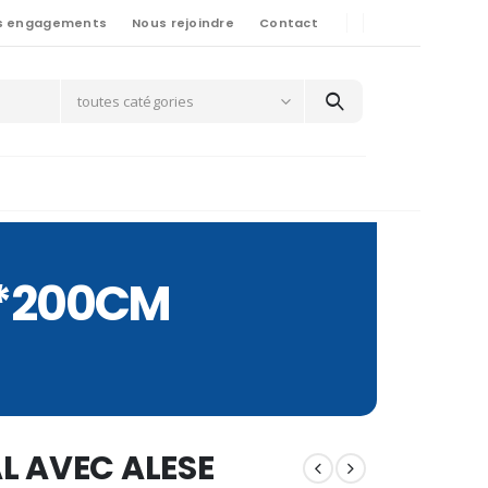
s engagements
Nous rejoindre
Contact
toutes catégories
0*200CM
L AVEC ALESE