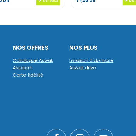
95
Dh
11,60
Dh
DETAILS
DET
NOS OFFRES
NOS PLUS
Catalogue Aswak
Livraison à domicile
Assalam
Aswak drive
Carte fidélité