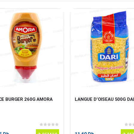
CE BURGER 260G AMORA
LANGUE D’OISEAU 500G DA
0
sur 5
0
sur