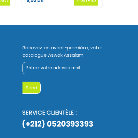
8,60
Dh
34,95
Dh
AILS
DETAILS
Recevez en avant-première, votre
catalogue Aswak Assalam