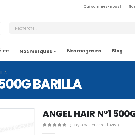
Qui sommes-nous?
No
lité
Nos magasins
Blog
Nos marques
ILLA
 500G BARILLA
ANGEL HAIR N°1 500
( Il n’y a pas encore d’avis. )
0
Sur 5