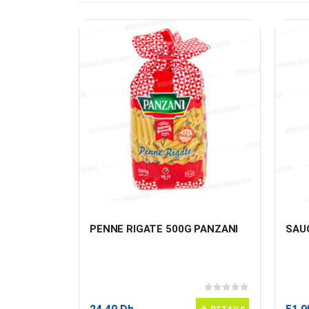
IKAROME
PENNE RIGATE 500G PANZANI
SAU
0
sur 5
0
sur 5