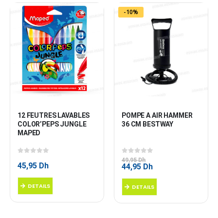
-10%
12 FEUTRES LAVABLES 
POMPE A AIR HAMMER 
COLOR’PEPS JUNGLE 
36 CM BESTWAY
MAPED
0
sur 5
0
sur 5
49,95
Dh
45,95
Dh
Le
Le
44,95
Dh
prix
prix
initial
actuel
DETAILS
DETAILS
était :
est :
49,95 Dh.
44,95 Dh.