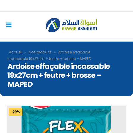
Accueil
»
Nos produits
»
Ardoise effaçable
incassable 19x27cm + feutre + brosse – MAPED
Ardoise effaçable incassable
19x27cm + feutre + brosse –
MAPED
-29%