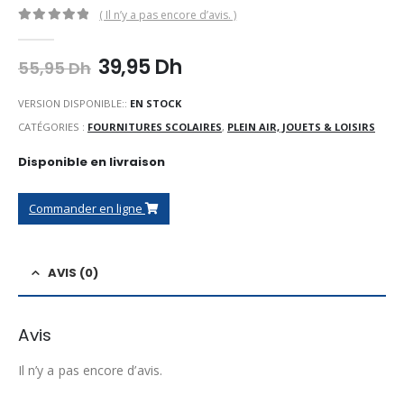
( Il n’y a pas encore d’avis. )
0
Sur 5
Le
Le
39,95
Dh
55,95
Dh
prix
prix
initial
actuel
VERSION DISPONIBLE::
EN STOCK
était :
est :
CATÉGORIES :
FOURNITURES SCOLAIRES
,
PLEIN AIR, JOUETS & LOISIRS
55,95 Dh.
39,95 Dh.
Disponible en livraison
Commander en ligne
AVIS (0)
Avis
Il n’y a pas encore d’avis.