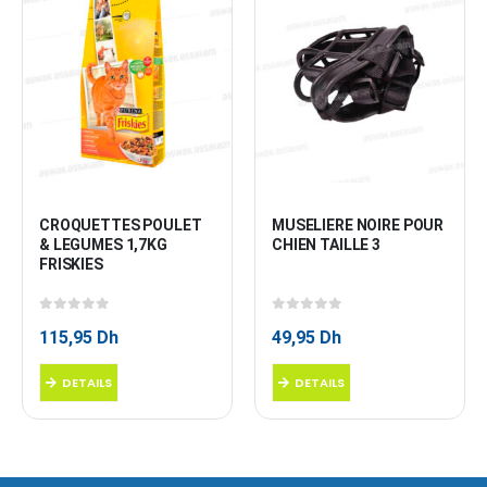
CROQUETTES POULET 
MUSELIERE NOIRE POUR 
& LEGUMES 1,7KG 
CHIEN TAILLE 3
FRISKIES
0
sur 5
0
sur 5
115,95
Dh
49,95
Dh
DETAILS
DETAILS