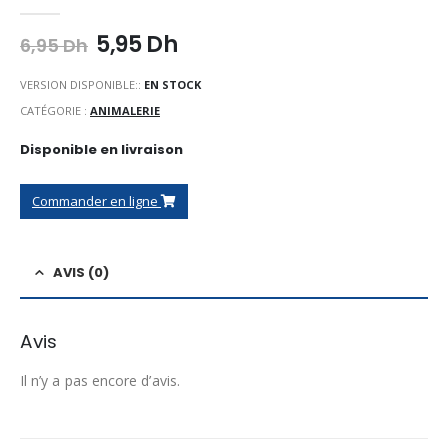
0
Sur 5
Le
Le
5,95
Dh
6,95
Dh
prix
prix
initial
actuel
VERSION DISPONIBLE::
EN STOCK
était :
est :
CATÉGORIE :
ANIMALERIE
6,95 Dh.
5,95 Dh.
Disponible en livraison
Commander en ligne
AVIS (0)
Avis
Il n’y a pas encore d’avis.