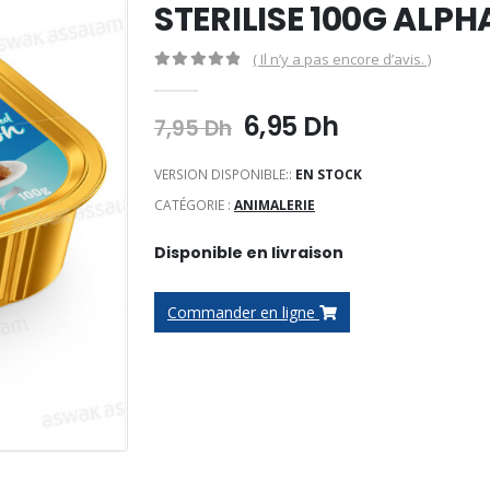
STERILISE 100G ALPH
( Il n’y a pas encore d’avis. )
0
Sur 5
Le
Le
6,95
Dh
7,95
Dh
prix
prix
initial
actuel
VERSION DISPONIBLE::
EN STOCK
était :
est :
CATÉGORIE :
ANIMALERIE
7,95 Dh.
6,95 Dh.
Disponible en livraison
Commander en ligne