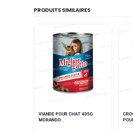
PRODUITS SIMILAIRES
X85G LES 
VIANDE POUR CHAT 405G 
CRO
MET
MORANDO
POU