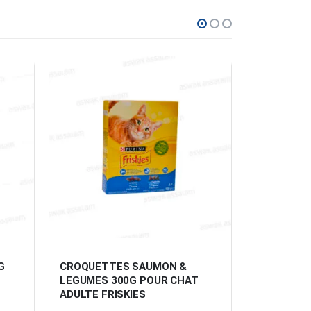
G 
CROQUETTES SAUMON & 
CROQUETT
LEGUMES 300G POUR CHAT 
POULET 3
ADULTE FRISKIES
ADULTE FR