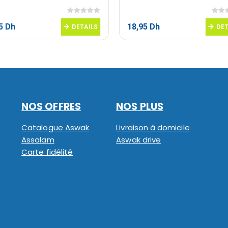
0
sur 5
0
sur
95
Dh
18,95
Dh
DETAILS
DET
NOS OFFRES
NOS PLUS
Catalogue Aswak
Livraison à domicile
Assalam
Aswak drive
Carte fidélité