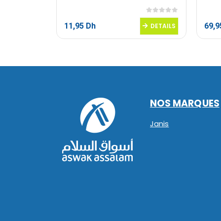
0
sur 5
0
sur 5
11,95
Dh
69,
DETAILS
DETAILS
NOS MARQUES
Janis