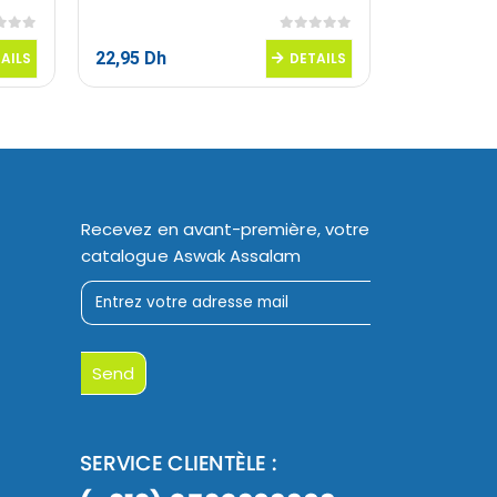
 5
0
sur 5
22,95
Dh
22,95
Dh
AILS
DETAILS
Recevez en avant-première, votre
catalogue Aswak Assalam