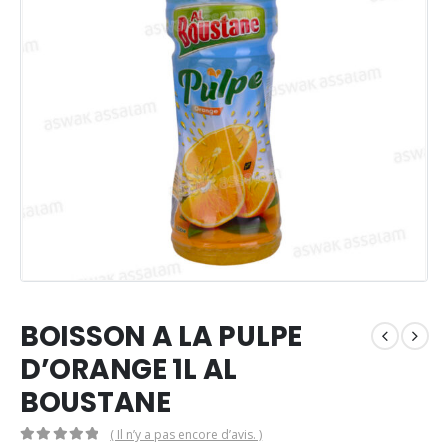
BOISSON A LA PULPE
D’ORANGE 1L AL
BOUSTANE
( Il n’y a pas encore d’avis. )