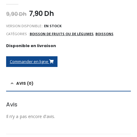
0
Sur 5
Le
Le
7,90
Dh
9,90
Dh
prix
prix
initial
actuel
VERSION DISPONIBLE::
EN STOCK
était :
est :
CATÉGORIES :
BOISSON DE FRUITS OU DE LÉGUMES
,
BOISSONS
9,90 Dh.
7,90 Dh.
Disponible en livraison
Commander en ligne
AVIS (0)
Avis
Il n’y a pas encore d’avis.