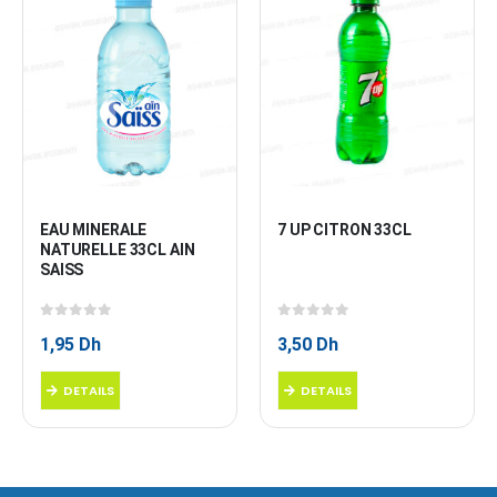
EAU MINERALE 
7 UP CITRON 33CL
NATURELLE 33CL AIN 
SAISS
0
sur 5
0
sur 5
1,95
Dh
3,50
Dh
DETAILS
DETAILS