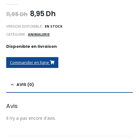
0
Sur 5
Le
Le
8,95
Dh
11,95
Dh
prix
prix
initial
actuel
VERSION DISPONIBLE::
EN STOCK
était :
est :
CATÉGORIE :
ANIMALERIE
11,95 Dh.
8,95 Dh.
Disponible en livraison
Commander en ligne
AVIS (0)
Avis
Il n’y a pas encore d’avis.