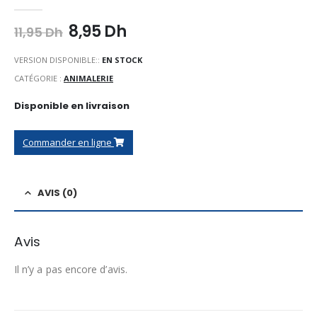
0
Sur 5
Le
Le
8,95
Dh
11,95
Dh
prix
prix
initial
actuel
VERSION DISPONIBLE::
EN STOCK
était :
est :
CATÉGORIE :
ANIMALERIE
11,95 Dh.
8,95 Dh.
Disponible en livraison
Commander en ligne
AVIS (0)
Avis
Il n’y a pas encore d’avis.