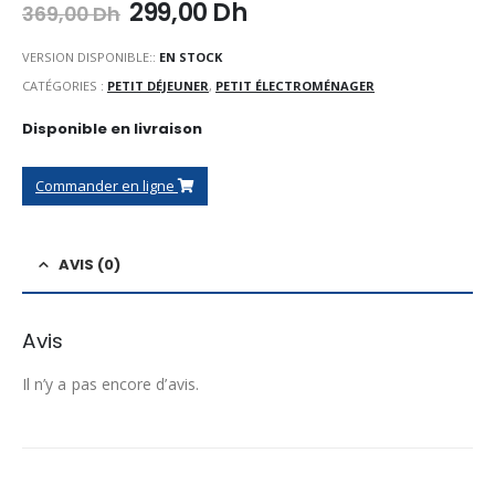
Le
Le
299,00
Dh
369,00
Dh
prix
prix
initial
actuel
VERSION DISPONIBLE::
EN STOCK
était :
est :
CATÉGORIES :
PETIT DÉJEUNER
,
PETIT ÉLECTROMÉNAGER
369,00 Dh.
299,00 Dh.
Disponible en livraison
Commander en ligne
AVIS (0)
Avis
Il n’y a pas encore d’avis.