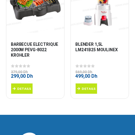
BARBECUE ELECTRIQUE 
BLENDER 1,5L 
2000W PEVG-8022 
LM241B25 MOULINEX
KROHLER
0
sur 5
0
sur 5
379,00
Dh
569,00
Dh
Le
Le
Le
Le
299,00
Dh
499,00
Dh
prix
prix
prix
prix
initial
actuel
initial
actuel
DETAILS
DETAILS
était :
est :
était :
est :
379,00 Dh.
299,00 Dh.
569,00 Dh.
499,00 Dh.