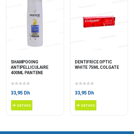
SHAMPOOING 
DENTIFRICE OPTIC 
ANTIPELLICULAIRE 
WHITE 75ML COLGATE
400ML PANTENE
0
sur 5
0
sur 5
33,95
Dh
33,95
Dh
DETAILS
DETAILS