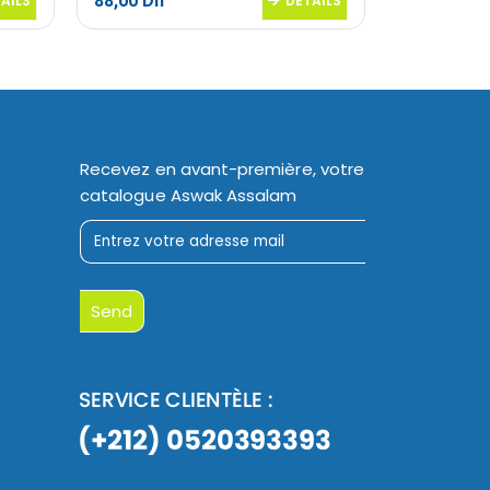
88,00
Dh
28,00
Dh
AILS
DETAILS
Recevez en avant-première, votre
catalogue Aswak Assalam