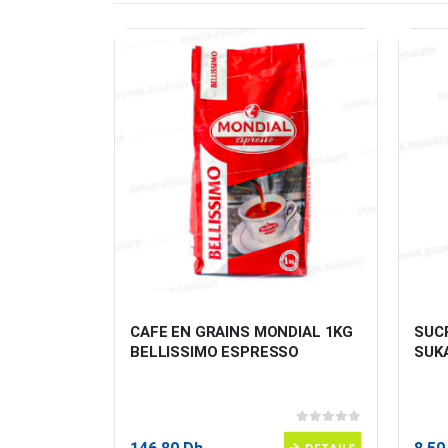
IKOS
CAFE EN GRAINS MONDIAL 1KG 
SUCR
BELLISSIMO ESPRESSO
SUK
0
sur 5
0
sur 5