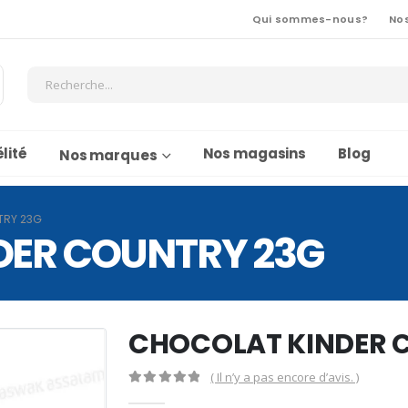
Qui sommes-nous?
No
lité
Nos magasins
Blog
Nos marques
TRY 23G
DER COUNTRY 23G
CHOCOLAT KINDER 
( Il n’y a pas encore d’avis. )
0
Sur 5