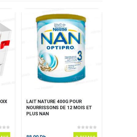
OIX 
LAIT NATURE 400G POUR 
CEREALES 
NOURRISSONS DE 12 MOIS ET 
250G CER
PLUS NAN
 5
0
sur 5