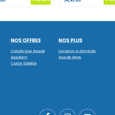
0
Dh
54,95
Dh
DETAILS
DET
NOS OFFRES
NOS PLUS
Catalogue Aswak
Livraison à domicile
Assalam
Aswak drive
Carte fidélité