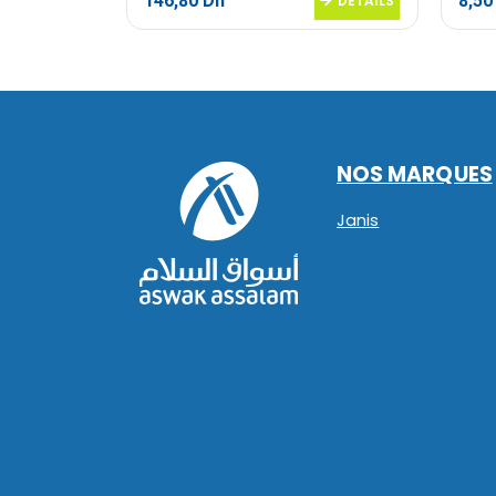
146,80
Dh
8,5
DETAILS
DETAILS
NOS MARQUES
Janis